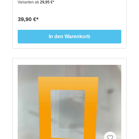
Varianten ab
29,95 €*
präsentierenden Produkten in unseren Displays.Der
CENTOR gibt genug Raum für beliebige
Produktpräsentationen an der Schaufensterscheibe.
39,90 €*
18 cm hoch, 18 cm breit und 9 cm tief geben genug
Raum für die beliebige Produkt-Präsentationen.
Offene Seiten rechts und links am Display
In den Warenkorb
ermöglichen das leichte Hineinstellen u.
Herausnehmenvon Produkten, ohne dass man das
Display demontieren muss.Pro Verpackung erhalten
Sie ein komplett vormontiertes Schaufensterdisplay
incl. ausgewählter Schaufensterfolie.Außenmaße:
H= 180 mm, B= 180 mm, T= 90 mm Farbe:
Transparent hochwertiges AcrylInhalt: 1
Schaufenster Displays incl. ZubehörVPE: 1 Stück *2
Jahre Garantie auf Produktträger