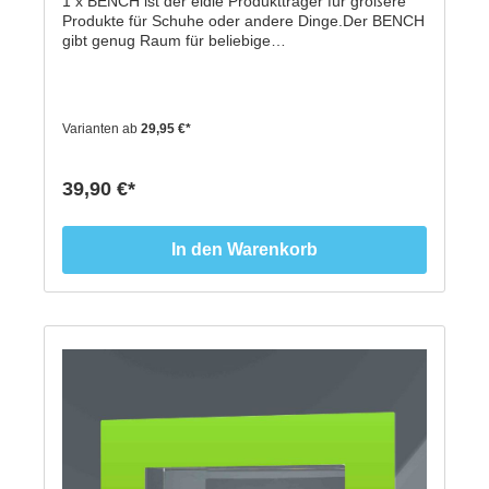
1 x BENCH ist der eldle Produktträger für größere
Produkte für Schuhe oder andere Dinge.Der BENCH
gibt genug Raum für beliebige
Produktpräsentationen an der Schaufensterscheibe
undist von 200 g bis 3500 g belastbar. Die offene
Fläche ermöglicht das leichte
Herausnehmen/Draufstellenvon Produkten, ohne
Varianten ab
29,95 €*
dass man das Display demontieren müsste.Dieses
große Schaufensterdisplay besticht durch seine
universellen Einsatzmöglichkeiten.Durch die
39,90 €*
Verwendung von bewährten, formstabilen Acryl-
Kunststoff sowie dem Einsatz vonSpezial-
Saugnäpfen, garantieren wir unseren Kunden den
In den Warenkorb
zuverlässigen Halt der zupräsentierenden Produkten
in unseren Displays.Pro Verpackung erhalten Sie ein
komplett vormontiertes
Schaufensterdisplay. ACHTUNG: Es handelt sich nur
um das Schaufensterdisplay. Bitte suchen Sie
sichdie farblich passende Folie unter "Decoframes
für Displays" raus! Außenmaße: 400 mm x 90 mm
x 60 mmFarbe: transparentes
ArcylMaterial: hochwertiges recyclebares
Acrylglas für den langlebigen Einsatz, 2 mm
starkInhalt: 1 x Schaufenster Display
komplett m. Saugnäpfen inkl. Montageanleitung +