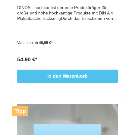
DINOS - hochkantist der edle Produktträger für
große und hohe hochkantige Produkte mit DIN A 4
Plakattasche rückseitigDurch das Einschieben von
DIN A4 Papierformaten auf der Rückseite des
Displays, können Sie gezieltWerbebotschaften
individuell kommunizieren und gleichzeitig reale
Produkte im Display ausstellen.ACHTUNG: Dies ist
Varianten ab
49,95 €*
nur das Display, bitte passende Folie auswählen
oder individuell von uns gestalten lassen.-
Innenmaß: H= 300 mm, B= 210 mm, T= 110
54,90 €*
mm- Farbe: Transparent hochwertiges
Acryl- Inhalt: 1 Schaufenster Displays incl.
Zubehör- VPE: 1 Stück- immer wieder
In den Warenkorb
verwendbar*patent pending
Tipp