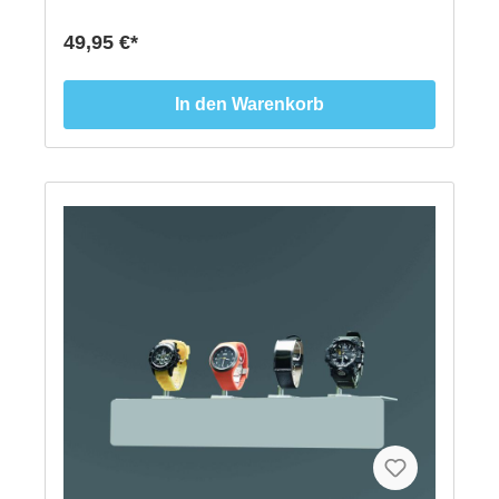
Displays.Der NIMBUS gibt genug Raum für beliebige
Produktpräsentationen ander Schaufensterscheibe.
49,95 €*
25 cm hoch, 30 cm lang und 11 cm tief und
gebengenug Raum für die beliebige Produkt-
Präsentationen. Offene Seiten rechtsund links am
In den Warenkorb
Display ermöglichen das leichte Hineinstellen u.
Herausnehmenvon Produkten, ohne dass man das
Display demontieren muss.Pro Verpackung erhalten
Sie ein komplett vormontiertes
Schaufensterdisplay.ACHTUNG: Es handelt sich nur
um das Schaufensterdisplay. Bitte suchen Sie
sich die farblich passende Folie unter "Decoframes
für Displays" raus! Außenmaße: H= 250 mm, B=
300 mm, T= 110 mm Farbe: Transparent
hochwertiges Acryl Inhalt: 1 Schaufenster
Displays incl. Zubehör VPE: 1 Stück 2
Jahre Garantie auf Produktträger*patent pending