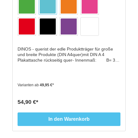
DINOS - querist der edle Produktträger für große
und breite Produkte (DIN A4quer)mit DIN A 4
Plakattasche rückseitig quer- Innenmaß: B= 300
mm, H= 210 mm, T= 110 mm- Farbe:
Transparent hochwertiges Acryl- Inhalt: 1
Schaufenster Displays incl. Zubehör- VPE:
1 Stück- immer wieder verwendbar*patent pending
Varianten ab
49,95 €*
54,90 €*
In den Warenkorb