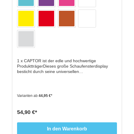
1 x CAPTOR ist der edle und hochwertige
ProduktträgerDieses große Schaufensterdisplay
besticht durch seine universellen
Einsatzmöglichkeiten.Durch die Verwendung von
bewährten, formstabilen Acryl-Kunststoff sowie dem
Einsatz vonSpezial-Saugnäpfen, garantieren wir
unseren Kunden den zuverlässigen Halt der zu
Varianten ab
44,95 €*
präsentierenden Produkten in unseren Displays.Der
CAPTOR gibt genug Raum für beliebige
Produktpräsentationen an der
54,90 €*
Schaufensterscheibe. 18 cm hoch, 30 cm breit und
11 cm tief geben genug Raum für die beliebige
Produkt-Präsentationen. Offene Seiten rechts und
In den Warenkorb
links am Display ermöglichen das leichte