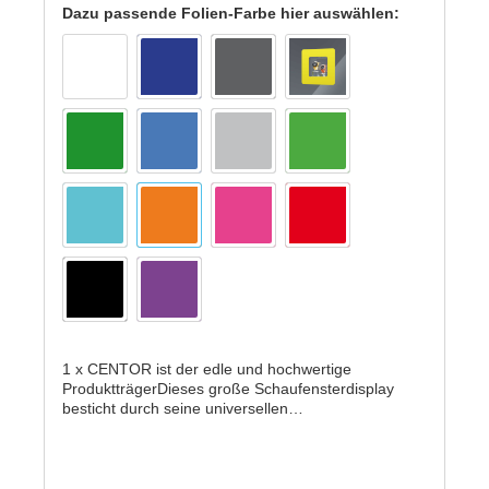
Dazu passende Folien-Farbe hier auswählen:
1 x CENTOR ist der edle und hochwertige
ProduktträgerDieses große Schaufensterdisplay
besticht durch seine universellen
EinsatzmöglichkeitenDurch die Verwendung von
bewährten, formstabilen Acryl-Kunststoff sowie dem
Einsatz vonSpezial-Saugnäpfen, garantieren wir
unseren Kunden den zuverlässigen Halt der zu