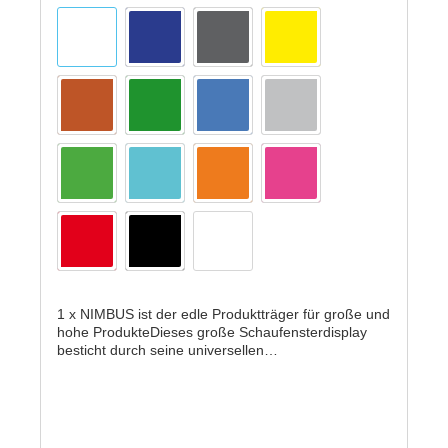
1 x NIMBUS ist der edle Produktträger für große und
hohe ProdukteDieses große Schaufensterdisplay
besticht durch seine universellen
Einsatzmöglichkeiten.Durch die Verwendung von
bewährten, formstabilen Acryl-Kunststoff sowie dem
Einsatz von Spezial-Saugnäpfen, garantieren wir
unseren Kunden den zuverlässigen Halt der
zupräsentierenden Produkten in unseren