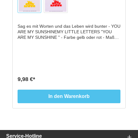
Sag es mit Worten und das Leben wird bunter - YOU
ARE MY SUNSHINEMY LITTLE LETTERS "YOU
ARE MY SUNSHINE " - Farbe gelb oder rot - Maße:
95 mm x 85 mm - 3 mm farbiges Acryl - leicht
klebend* *Nicht geeignet als Spielzeug für Kinder
unter sechs Jahren. *Wir haften nicht für
Beschädigungen am Untergrund durch die
Klebebänder.
9,98 €*
In den Warenkorb
Service-Hotline