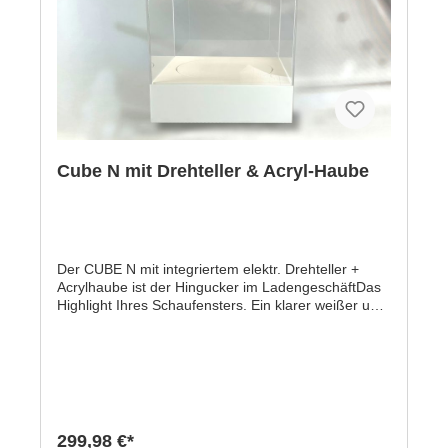
Cube N mit Drehteller & Acryl-Haube
Der CUBE N mit integriertem elektr. Drehteller +
Acrylhaube ist der Hingucker im LadengeschäftDas
Highlight Ihres Schaufensters. Ein klarer weißer und
neutraler Grundkörper mit transparenter Acylhaube
lenkt nicht vom auszustellendem Produkt ab. Eine
langsam drehende Bühne mit runder weißer Platte
innerhalb setzt ihre Produkte ins richtige Licht.-
Maße: H 380 mm x 330 mm- weißer Acrylkörper- mit
Acrylhaube 330 mm x 330 mm- integrierte weiße
Drehplatte 250 mm- 220 Volt betrieben
299,98 €*