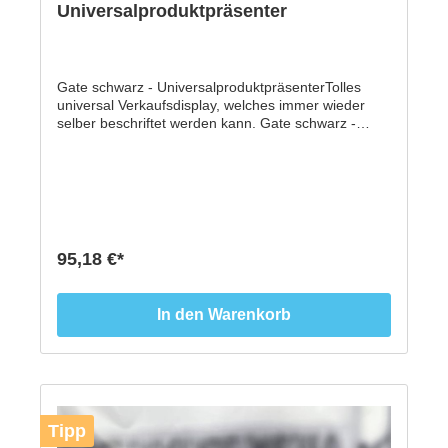
Universalproduktpräsenter
Gate schwarz - UniversalproduktpräsenterTolles
universal Verkaufsdisplay, welches immer wieder
selber beschriftet werden kann. Gate schwarz -
Universalproduktpräsenter aus hochwertigem
schwarzem Acryl mit MDF Bodenplatte-
hochwertiges schwarzes satiniertes Acryl- 3 mm
stark- Höhe 270 mm x 300 mm- Auflagefläche 120
mm x 210 mm- MDF Fuß: 100 mm x 210 mm
95,18 €*
In den Warenkorb
Tipp