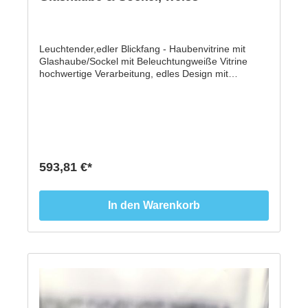
Leuchtender,edler Blickfang - Haubenvitrine mit
Glashaube/Sockel mit Beleuchtungweiße Vitrine
hochwertige Verarbeitung, edles Design mit
hochweitiger Glashaube incl. 2 x helle Micro-Spots
schwenk- & höhenverstellbar dank
MagnetschienenMit dieser Vitrine mit Glashaube
und Sockel aus hochwertigen handgefertigtem
Material aus Tischlerhand präsentieren Sie
Ausstellungsstücke jeder Art immer im richtigen
Licht. Und das made in Germany.- Gesamthöhe: 1,3
593,81 €*
Meter- Glashaube abnehmbar- Haube 300 x 300 x
300 mm aus 8 mm ESG Glas- 5-seitig verglaste
Vitrine mit ESG Sicherheitsglas, polierte Glaskanten,
In den Warenkorb
stumpf UV-verklebt- zu 99% staubhemmend-
Unterbau und Sichtboden mit quadratischer
Grundform aus beschichteter MDF Platte-
Sockelmaß 1000 x 300 mm- auch in schwarz im
Shop erhältlich- Made in Germany -* Lieferung
aufgrund der Größe nur auf Palette bis
Bordsteinkante.Versandkosten 89,- € Spedition.