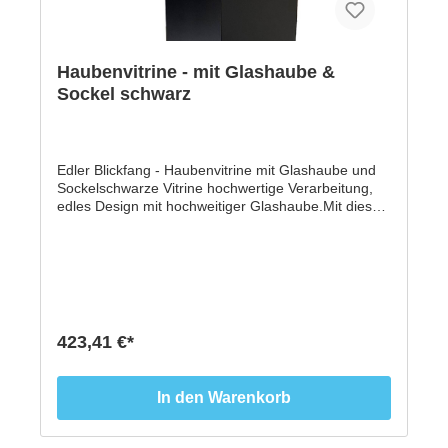
Haubenvitrine - mit Glashaube &
Sockel schwarz
Edler Blickfang - Haubenvitrine mit Glashaube und
Sockelschwarze Vitrine hochwertige Verarbeitung,
edles Design mit hochweitiger Glashaube.Mit dieser
Vitrine mit Glashaube und Sockel aus hochwertigen
handgefertigtem Material aus Tischlerhand
präsentieren Sie Ausstellungsstücke jeder Art immer
im richtigen Lichtund das made in Germany.-
Gesamthöhe: 1,3 Meter- Glashaube abnehmbar-
Haube 300 x 300 x 300 mm aus 8 mm Glas- 5-seitig
verglaste Vitrine mit polierten Glaskanten, stumpf
423,41 €*
UV-verklebt- zu 99% staubhemmend- Unterbau und
Sichtboden mit quadratischer Grundform aus
beschichteter MDF Platte- Sockelmaß 1000 x 300
In den Warenkorb
mm- auch im Shop in weiß erhältlich - Made in
Germany - * Lieferung aufgrund der Größe nur auf
Palette bis Bordsteinkante.Versandkosten 89,- €