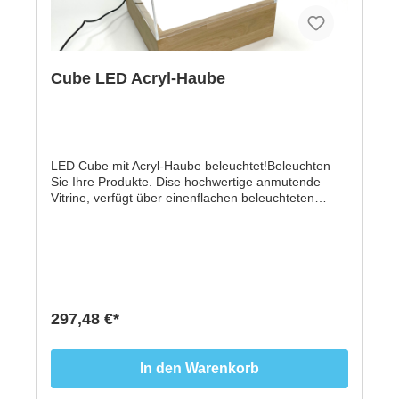
Cube LED Acryl-Haube
LED Cube mit Acryl-Haube beleuchtet!Beleuchten
Sie Ihre Produkte. Dise hochwertige anmutende
Vitrine, verfügt über einenflachen beleuchteten
Boden, die indirekt die ausgestellten Güter
beleuchtet.- Sockelmaß 250 x 250 mm- Massive
Eiche- Höhe 80 mm- Haube 250 x 250 x 250 mm
aus 4 mm Acryl xt klar- incl. Steckernetzteil
297,48 €*
In den Warenkorb