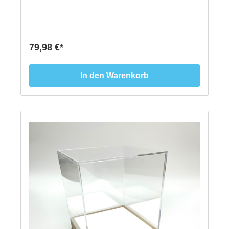
Acryl xt klar- Sockelmaß 160 x 160 mm- Massive
Eiche- auch schwarz erhältlich (auf Anfrage)- Höhe
30 mm
79,98 €*
In den Warenkorb