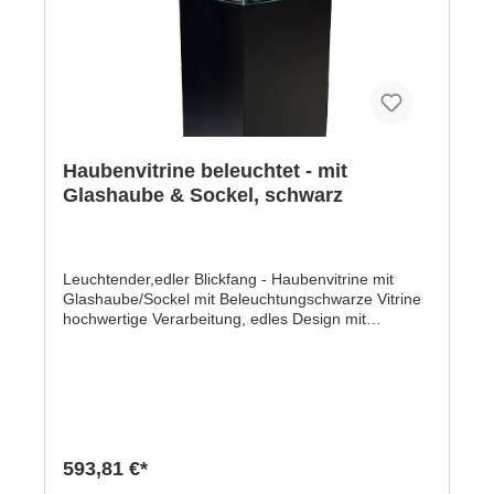
Haubenvitrine beleuchtet - mit
Glashaube & Sockel, schwarz
Leuchtender,edler Blickfang - Haubenvitrine mit
Glashaube/Sockel mit Beleuchtungschwarze Vitrine
hochwertige Verarbeitung, edles Design mit
hochweitiger Glashaube incl. 2 x helle Micro-Spots
schwenk- & höhenverstellbar dank
MagnetschienenMit dieser Vitrine mit Glashaube
und Sockel aus hochwertigen handgefertigtem
Material aus Tischlerhand präsentieren Sie
Ausstellungsstücke jeder Art immer im richtigen
Licht. Und das made in Germany.- Gesamthöhe: 1,3
593,81 €*
Meter- Glashaube abnehmbar- Haube 300 x 300 x