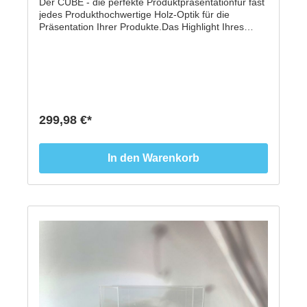
Der CUBE - die perfekte Produktpräsentationfür fast
jedes Produkthochwertige Holz-Optik für die
Präsentation Ihrer Produkte.Das Highlight Ihres
Schaufensters. Setzt kleine Produkte in Szene.Edler
Würfel in Holzoptik mit Boden- und
Seitenbeleuchtung zur Unterleuchtung Ihrer
Produkte, um Ihre Produkte zu Highlighten.-
Aussenmaß: 300 x 300 mm- Präsentationsfläche:
200 x 200 mm- Holzoptik Eiche Furnier- Innen
weißes Acryl beleuchtet- incl. Steckernetzteil
299,98 €*
In den Warenkorb