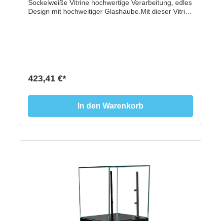
Sockelweiße Vitrine hochwertige Verarbeitung, edles
Design mit hochweitiger Glashaube.Mit dieser Vitrine
mit Glashaube und Sockel aus hochwertigen
handgefertigtem Material aus Tischlerhand
präsentieren Sie Ausstellungsstücke jeder Art immer
im richtigen Licht. Und das made in Germany.-
Gesamthöhe: 1,3 Meter- Glashaube abnehmbar-
Haube 300 x 300 x 300 mm aus 8 mm ESG Glas- 5-
seitig verglaste Vitrine mit ESG Sicherheitsglas,
423,41 €*
polierte Glaskanten, stumpf UV-verklebt- zu 99%
staubhemmend- Unterbau und Sichtboden mit
quadratischer Grundform aus beschichteter MDF
In den Warenkorb
Platte- Sockelmaß 1000 x 300 mm- auch in schwarz
im Shop erhältlich- Made in Germany -* Lieferung
aufgrund der Größe nur auf Palette bis
Bordsteinkante.Versandkosten 89,- € Spedition.