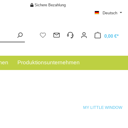
Sichere Bezahlung
Deutsch
0,00 €*
onen
Produktionsunternehmen
Beleuchtungsmodule & LED Rahmen
DIENSTLEISTUNGEN
MY LITTLE WINDOW
Buchhandel: Buchstützen & Zubehör
B2B ANFRAGEN