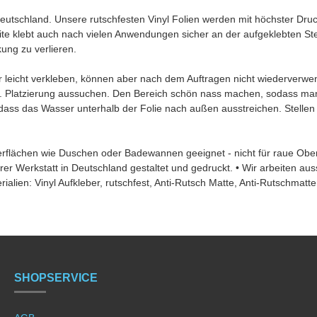
chland. Unsere rutschfesten Vinyl Folien werden mit höchster Druck
ite klebt auch nach vielen Anwendungen sicher an der aufgeklebten St
kung zu verlieren.
icht verkleben, können aber nach dem Auftragen nicht wiederverwendet
. Platzierung aussuchen. Den Bereich schön nass machen, sodass man 
ss das Wasser unterhalb der Folie nach außen ausstreichen. Stellen S
berflächen wie Duschen oder Badewannen geeignet - nicht für raue Obe
er Werkstatt in Deutschland gestaltet und gedruckt. • Wir arbeiten aussc
erialien: Vinyl Aufkleber, rutschfest, Anti-Rutsch Matte, Anti-Rutschmatt
SHOPSERVICE