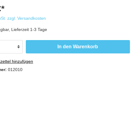
€*
Produktpräsenter
wSt. zzgl. Versandkosten
Aufsteller für versch. Produkte
gbar, Lieferzeit 1-3 Tage
In den Warenkorb
ettel hinzufügen
mer:
012010