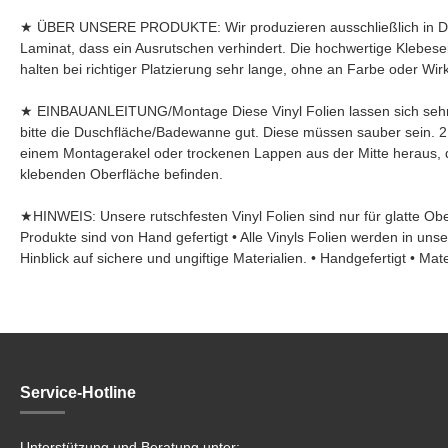
★ ÜBER UNSERE PRODUKTE: Wir produzieren ausschließlich in Deuts
Laminat, dass ein Ausrutschen verhindert. Die hochwertige Klebese
halten bei richtiger Platzierung sehr lange, ohne an Farbe oder Wir
★ EINBAUANLEITUNG/Montage Diese Vinyl Folien lassen sich sehr le
bitte die Duschfläche/Badewanne gut. Diese müssen sauber sein. 2
einem Montagerakel oder trockenen Lappen aus der Mitte heraus, da
klebenden Oberfläche befinden.
★HINWEIS: Unsere rutschfesten Vinyl Folien sind nur für glatte O
Produkte sind von Hand gefertigt • Alle Vinyls Folien werden in unser
Hinblick auf sichere und ungiftige Materialien. • Handgefertigt • Mat
Service-Hotline
Unterstützung und Beratung unter: