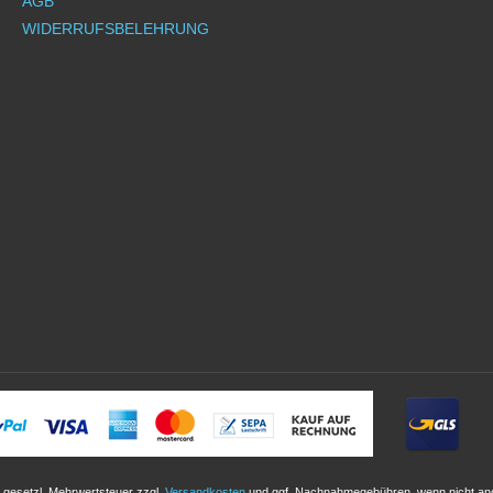
AGB
WIDERRUFSBELEHRUNG
l. gesetzl. Mehrwertsteuer zzgl.
Versandkosten
und ggf. Nachnahmegebühren, wenn nicht an