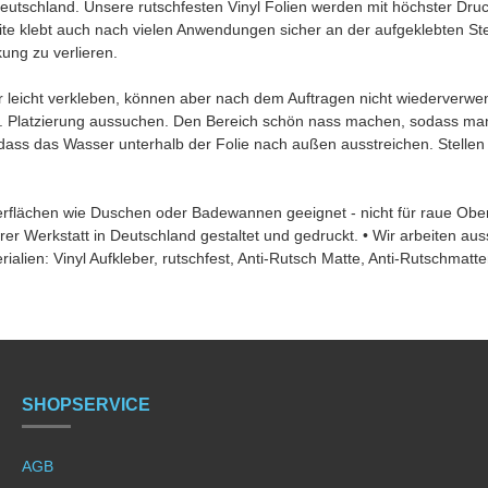
chland. Unsere rutschfesten Vinyl Folien werden mit höchster Druck
ite klebt auch nach vielen Anwendungen sicher an der aufgeklebten St
kung zu verlieren.
icht verkleben, können aber nach dem Auftragen nicht wiederverwendet
. Platzierung aussuchen. Den Bereich schön nass machen, sodass man 
ss das Wasser unterhalb der Folie nach außen ausstreichen. Stellen S
berflächen wie Duschen oder Badewannen geeignet - nicht für raue Obe
er Werkstatt in Deutschland gestaltet und gedruckt. • Wir arbeiten aussc
erialien: Vinyl Aufkleber, rutschfest, Anti-Rutsch Matte, Anti-Rutschmatt
SHOPSERVICE
AGB