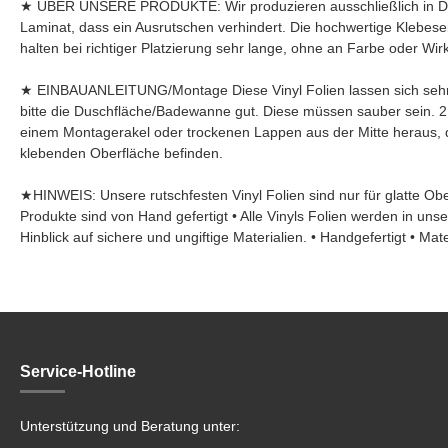
★ ÜBER UNSERE PRODUKTE: Wir produzieren ausschließlich in Deuts
Laminat, dass ein Ausrutschen verhindert. Die hochwertige Klebese
halten bei richtiger Platzierung sehr lange, ohne an Farbe oder Wir
★ EINBAUANLEITUNG/Montage Diese Vinyl Folien lassen sich sehr le
bitte die Duschfläche/Badewanne gut. Diese müssen sauber sein. 2
einem Montagerakel oder trockenen Lappen aus der Mitte heraus, da
klebenden Oberfläche befinden.
★HINWEIS: Unsere rutschfesten Vinyl Folien sind nur für glatte O
Produkte sind von Hand gefertigt • Alle Vinyls Folien werden in unser
Hinblick auf sichere und ungiftige Materialien. • Handgefertigt • Mat
Service-Hotline
Unterstützung und Beratung unter: