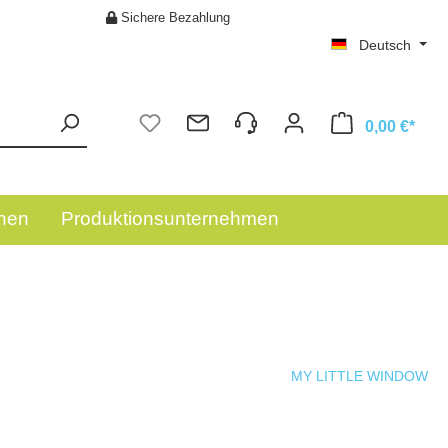
Sichere Bezahlung
Deutsch
0,00 €*
onen
Produktionsunternehmen
Beleuchtungsmodule & LED Rahmen
DIENSTLEISTUNGEN
MY LITTLE WINDOW
Buchhandel: Buchstützen & Zubehör
B2B ANFRAGEN